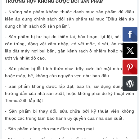
TRƯỜNG HỢP KHÔNG ĐƯỢC ĐỔI SẢN PHẨM
- Những sản phẩm không thuộc danh mục sản phẩm đủ điều
kiện áp dụng chính sách đổi sản phẩm tại mục "Điều kiện áp
dụng chính sách đổi sản phẩm".
- Sản phẩm bị hư hại do thiên tai, hỏa hoạn, lụt lội, sét đánh,
côn trùng, động vật xâm nhập, có vết mốc, rỉ sét, ăn mòn do
lắp đặt máy nơi bụi bẩn, gần kênh rạch ô nhiễm hoặc nơi ẩm
ướt và nhiệt độ cao.
- Sản phẩm bị lỗi hình thức như: trầy xướt bề mặt màn hình,
hoặc móp, bể, không còn nguyên vẹn như ban đầu.
- Sản phẩm không được lắp đặt, bảo trì, sử dụng đúng theo
hướng dẫn của nhà sản xuất, hoặc không phải do kỹ thuật viên
Tinmua24h lắp đặt
- Sản phẩm bị thay đổi, sửa chữa bởi kỹ thuật viên không
thuộc các trung tâm bảo hành ủy quyền của nhà sản xuất.
- Sản phẩm dùng cho mục đích thương mại.