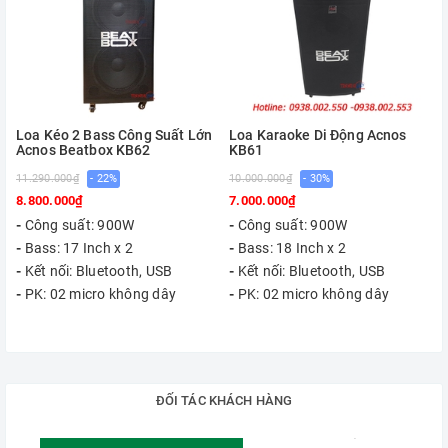
Loa Kéo 2 Bass Công Suất Lớn
Loa Karaoke Di Động Acnos
Acnos Beatbox KB62
KB61
11.290.000₫
- 22%
10.000.000₫
- 30%
8.800.000₫
7.000.000₫
-
Công suất: 900W
-
Công suất: 900W
-
Bass: 17 Inch x 2
-
Bass: 18 Inch x 2
-
Kết nối: Bluetooth, USB
-
Kết nối: Bluetooth, USB
-
PK: 02 micro không dây
-
PK: 02 micro không dây
ĐỐI TÁC KHÁCH HÀNG