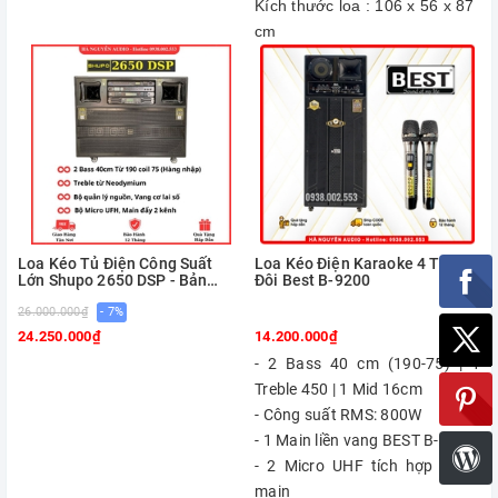
Kích thước loa : 106 x 56 x 87
cm
Loa Kéo Tủ Điện Công Suất
Loa Kéo Điện Karaoke 4 Tấc
Lớn Shupo 2650 DSP - Bản
Đôi Best B-9200
Nâng Cấp
26.000.000₫
- 7%
24.250.000₫
14.200.000₫
- 2 Bass 40 cm (190-75) | 1
Treble 450 | 1 Mid 16cm
- Công suất RMS: 800W
- 1 Main liền vang BEST B-9200
- 2 Micro UHF tích hợp trong
main