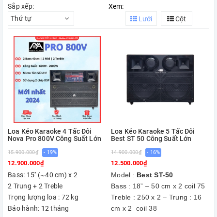
Sắp xếp:
Xem:
Thứ tự
Lưới
Cột
Loa Kéo Karaoke 4 Tấc Đôi
Loa Kéo Karaoke 5 Tấc Đôi
Nova Pro 800V Công Suất Lớn
Best ST 50 Công Suất Lớn
15.900.000₫
- 19%
14.900.000₫
- 16%
12.900.000₫
12.500.000₫
Bass: 15'' (~40 cm) x 2
Model :
Best ST-50
2 Trung + 2 Treble
Bass : 18” – 50 cm x 2 coil 75
Trọng lượng loa : 72 kg
Treble : 250 x 2 – Trung : 16
Bảo hành: 12 tháng
cm x 2 coil 38