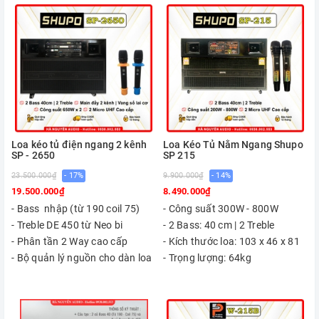
Loa kéo tủ điện ngang 2 kênh
Loa Kéo Tủ Nằm Ngang Shupo
SP - 2650
SP 215
23.500.000₫
- 17%
9.900.000₫
- 14%
19.500.000₫
8.490.000₫
- Bass nhập (từ 190 coil 75)
- Công suất 300W - 800W
- Treble DE 450 từ Neo bi
- 2 Bass: 40 cm | 2 Treble
- Phân tần 2 Way cao cấp
- Kích thước loa: 103 x 46 x 81
- Bộ quản lý nguồn cho dàn loa
- Trọng lượng: 64kg