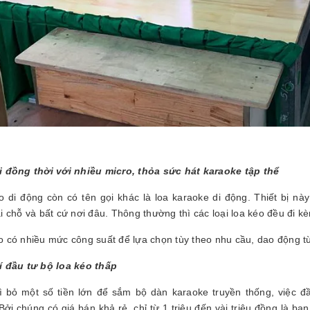
i đồng thời với nhiều micro, thỏa sức hát karaoke tập thể
o di động còn có tên gọi khác là loa karaoke di động. Thiết bị 
i chỗ và bất cứ nơi đâu. Thông thường thì các loại loa kéo đều đi kè
o có nhiều mức công suất để lựa chọn tùy theo nhu cầu, dao động 
í đầu tư bộ loa kéo thấp
ì bỏ một số tiền lớn để sắm bộ dàn karaoke truyền thống, việc đầ
Bởi chúng có giá bán khả rẻ, chỉ từ 1 triệu đến vài triệu đồng là b