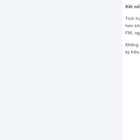
Kết nố
Tích hơ
hơn kh
FM, ng
Không 
kỳ hữu