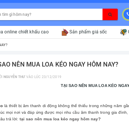
a online chiết khấu cao
Sản phẩm giá sốc
NAY?
 SAO NÊN MUA LOA KÉO NGAY HÔM NAY?
ỞI
NGUYỄN THƯ
VÀO LÚC 23/12/2019
TẠI SAO NÊN MUA LOA KÉO NGA
éo
là thiết bị âm thanh di động không thể thiếu trong những năm gần
 lúc mọi nơi và đáp ứng được mọi nhu cầu âm thanh trong gia đình,
câu trả lời:
tại sao nên mua loa kéo ngay hôm nay?