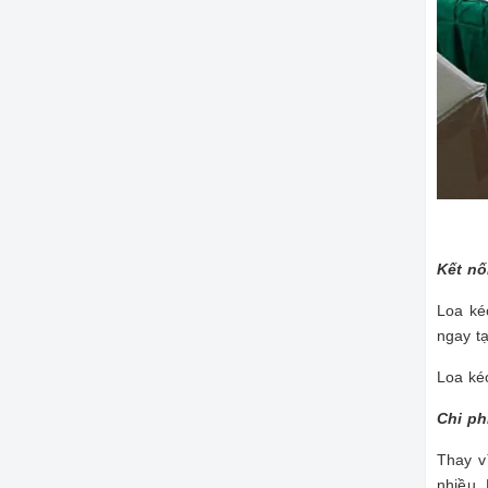
Kết nố
Loa ké
ngay tạ
Loa ké
Chi ph
Thay v
nhiều. 