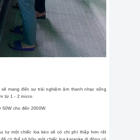
này sẽ mang đến sự trải nghiệm âm thanh nhạc sống
m từ 1 - 2 micro.
từ 50W cho đến 2000W.
u tư một chiếc loa kéo sẽ có chi phí thấp hơn rất
ạn đã có thể sở hữu một chiếc loa karaoke di động có