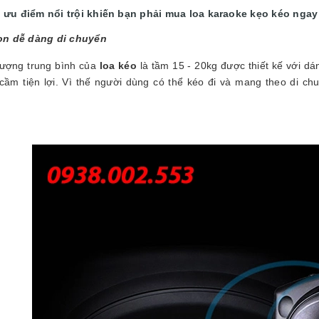
ưu điểm nổi trội khiến bạn phải mua loa karaoke kẹo kéo ngay
n dễ dàng di chuyển
lượng trung bình của
loa kéo
là tầm 15 - 20kg được thiết kế với dá
 cầm tiện lợi. Vì thế người dùng có thể kéo đi và mang theo di 