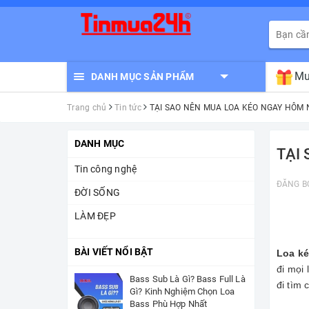
Mu
DANH MỤC SẢN PHẨM
Trang chủ
Tin tức
TẠI SAO NÊN MUA LOA KÉO NGAY HÔM 
DANH MỤC
TẠI
Tin công nghệ
ĐĂNG B
ĐỜI SỐNG
LÀM ĐẸP
BÀI VIẾT NỔI BẬT
Loa k
đi mọi
Bass Sub Là Gì? Bass Full Là
đi tìm 
Gì? Kinh Nghiệm Chọn Loa
Bass Phù Hợp Nhất