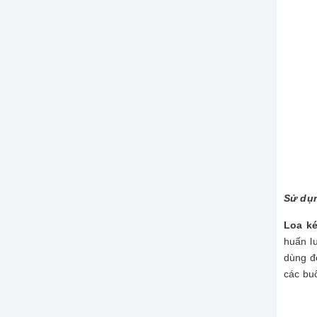
Sử dụn
Loa k
huấn lu
dùng đ
các buổ